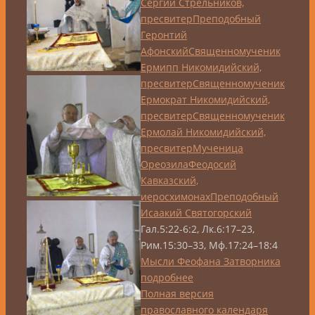
Сергий Стрельников,
пресвитер
Преподобный
Геронтий
Афонский
Священномученик
Ермипп Никомидийский,
пресвитер
Священномученик
Ермократ Никомидийский,
пресвитер
Священномученик
Ермолай Никомидийский,
пресвитер
Мученица
Ореозила
Феодосий
Кавказский,
иеросхимонах
Преподобный
Исаакий Святогорский
Гал.5:22-6:2, Лк.6:17–23,
Рим.15:30–33, Мф.17:24–18:4
Мысли Феофана Затворника
подробнее
Полная версия
православного календаря