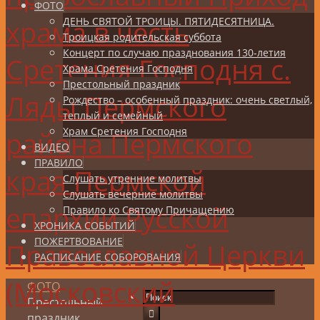
ФОТО
храма в честь
ДЕНЬ СВЯТОЙ ТРОИЦЫ. ПЯТИДЕСЯТНИЦА.
Троицкая родительская суббота
Концерт по случаю празднования 130-летия
Сретения Господня с.
Храма Сретения Господня
Престольный праздник
Ляды Пермского
Рождество – особенный праздник: очень светлый,
теплый и семейный
Храм Сретения Господня
района Пермского
ВИДЕО
ПРАВИЛО
края Пермской
Слушать утренние молитвы
Слушать вечерние молитвы
епархии Русской
Правило ко Святому Причащению
ХРОНИКА СОБЫТИЙ
ПОЖЕРТВОВАНИЕ
Православной Церкви
РАСПИСАНИЕ СОБОРОВАНИЯ
(Московский
ФОТО
Престольный
праздник