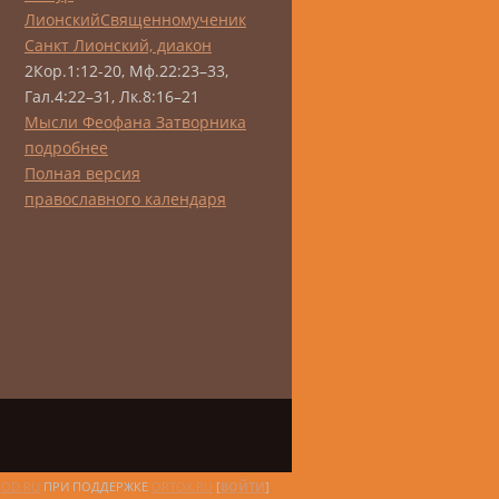
Лионский
Священномученик
Санкт Лионский, диакон
2Кор.1:12-20, Мф.22:23–33,
Гал.4:22–31, Лк.8:16–21
Мысли Феофана Затворника
подробнее
Полная версия
православного календаря
HOD.RU
ПРИ ПОДДЕРЖКЕ
ORTOX.RU
[
ВОЙТИ
]