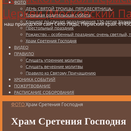
ФОТО
Церкви (Московский Па
ДЕНЬ СВЯТОЙ ТРОИЦЫ. ПЯТИДЕСЯТНИЦА.
Троицкая родительская суббота
Концерт по случаю празднования 130-летия Храма
наш приходской сайт Село Ляды, Пермский край. 6145
Престольный праздник
Рождество – особенный праздник: очень светлый,
Храм Сретения Господня
ВИДЕО
ПРАВИЛО
Слушать утренние молитвы
Слушать вечерние молитвы
Правило ко Святому Причащению
ХРОНИКА СОБЫТИЙ
ПОЖЕРТВОВАНИЕ
РАСПИСАНИЕ СОБОРОВАНИЯ
ФОТО
Храм Сретения Господня
Храм Сретения Господня