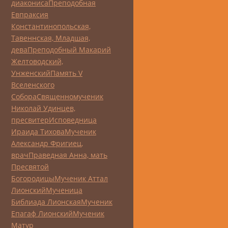
диакониса
Преподобная
Евпраксия
Константинопольская,
Тавеннская, Младшая,
дева
Преподобный Макарий
Желтоводский,
Унженский
Память V
Вселенского
Собора
Священномученик
Николай Удинцев,
пресвитер
Исповедница
Ираида Тихова
Мученик
Александр Фригиец,
врач
Праведная Анна, мать
Пресвятой
Богородицы
Мученик Аттал
Лионский
Мученица
Библиада Лионская
Мученик
Епагаф Лионский
Мученик
Матур