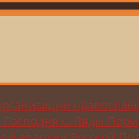
организации православ
я Господня с. Ляды Пер
кой епархии Русской Пр