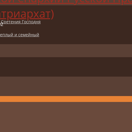
триархат)
 Сретения Господня
02
 теплый и семейный