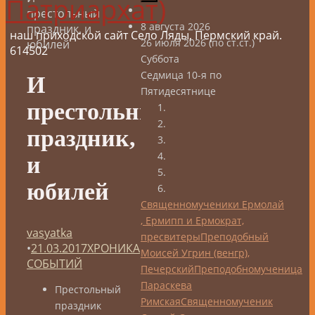
Патриархат)
престольный
8 августа 2026
праздник, и
наш приходской сайт Село Ляды, Пермский край.
26 июля 2026 (по ст.ст.)
юбилей
614502
Суббота
Седмица 10-я по
И
Пятидесятнице
престольный
праздник,
и
юбилей
Священномученики Ермолай
, Ермипп и Ермократ,
vasyatka
пресвитеры
Преподобный
•
21.03.2017
ХРОНИКА
Моисей Угрин (венгр),
СОБЫТИЙ
Печерский
Преподобномученица
Параскева
Престольный
Римская
Священномученик
праздник