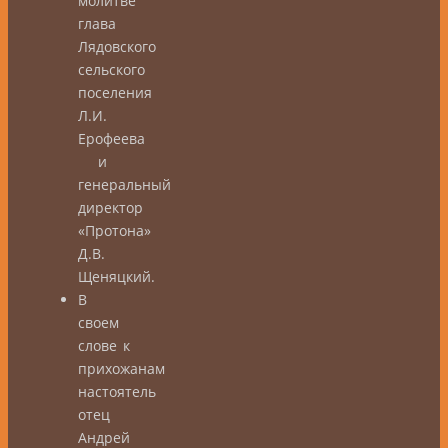
молитве
глава
Лядовского
сельского
поселения
Л.И.
Ерофеева
и
генеральный
директор
«Протона»
Д.В.
Щеняцкий.
В
своем
слове к
прихожанам
настоятель
отец
Андрей