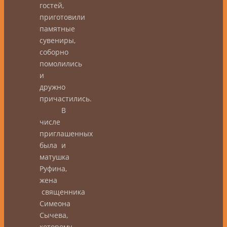
гостей,
приготовили
памятные
сувениры,
соборно
помолились
и
дружно
причастились.
В
числе
приглашенных
была и
матушка
Руфина,
жена
священника
Симеона
Сычева,
которому