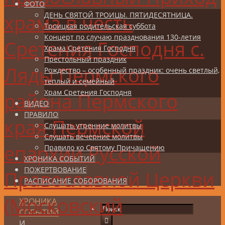
ФОТО
храма в честь
ДЕНЬ СВЯТОЙ ТРОИЦЫ. ПЯТИДЕСЯТНИЦА.
Троицкая родительская суббота
Концерт по случаю празднования 130-летия
Сретения Господня с.
Храма Сретения Господня
Престольный праздник
Ляды Пермского
Рождество – особенный праздник: очень светлый,
теплый и семейный
Храм Сретения Господня
района Пермского
ВИДЕО
ПРАВИЛО
края Пермской
Слушать утренние молитвы
Слушать вечерние молитвы
епархии Русской
Правило ко Святому Причащению
ХРОНИКА СОБЫТИЙ
ПОЖЕРТВОВАНИЕ
Православной Церкви
РАСПИСАНИЕ СОБОРОВАНИЯ
(Московский
ХРОНИКА
СОБЫТИЙ
И