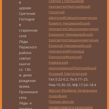
Сергий Стрельников,
в
пресвитер
Преподобный
церкви
Геронтий
Сретения
Афонский
Священномученик
Господня
Ермипп Никомидийский,
в
пресвитер
Священномученик
старинном
Ермократ Никомидийский,
селе
пресвитер
Священномученик
Ляды
Ермолай Никомидийский,
Пермского
пресвитер
Мученица
района
Ореозила
Феодосий
совпал
Кавказский,
нынче
иеросхимонах
Преподобный
со 130-
Исаакий Святогорский
м днем
Гал.5:22-6:2, Лк.6:17–23,
рождения
Рим.15:30–33, Мф.17:24–18:4
храма.
Мысли Феофана Затворника
Прихожане
подробнее
села
Полная версия
Ляды и
православного календаря
поселка