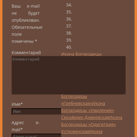
Ваш e-mail
не будет
опубликован.
Обязательные
поля
помечены
*
Комментарий
Икона Богородицы
«Одигитрия» Шуйская
Икона
Богородицы «Одигитрия»
Югская
Икона Богородицы
«Одигитрия»
Седмиезерная
Икона
Богородицы
«Гребневская»
Икона
Имя
*
Богородицы «Умиление»
Серафимо-Дивеевская
Икона
Адрес e-
Богородицы «Одигитрия»
mail
*
Устюженская
Икона