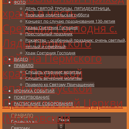
ФОТО
храма в честь
ДЕНЬ СВЯТОЙ ТРОИЦЫ. ПЯТИДЕСЯТНИЦА.
Троицкая родительская суббота
Концерт по случаю празднования 130-летия
Сретения Господня с.
Храма Сретения Господня
Престольный праздник
Ляды Пермского
Рождество – особенный праздник: очень светлый,
теплый и семейный
Храм Сретения Господня
района Пермского
ВИДЕО
ПРАВИЛО
края Пермской
Слушать утренние молитвы
Слушать вечерние молитвы
епархии Русской
Правило ко Святому Причащению
ХРОНИКА СОБЫТИЙ
ПОЖЕРТВОВАНИЕ
Православной Церкви
РАСПИСАНИЕ СОБОРОВАНИЯ
(Московский
ПРАВИЛО
Правило ко
Святому