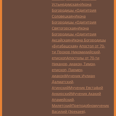
Устьнедумская»
Икона
Богородицы «Одигитрия
Соловецкая»
Икона
Богородицы «Одигитрия
Святогорская»
Икона
Богородицы «Одигитрия
Аксайская»
Икона Богородицы
«Бугабашская»
Апостол от 70-
ти Прохор Никомидийский,
епископ
Апостолы от 70-ти
Никанор, диакон, Тимон,
епископ, Пармен,
диакон
Мученик Иулиан
Далматский,
Атинский
Мученик Евстафий
Анкирский
Мученик Акакий
Апамейский,
Милетский
Преподобномученик
Василий (Эрекаев),