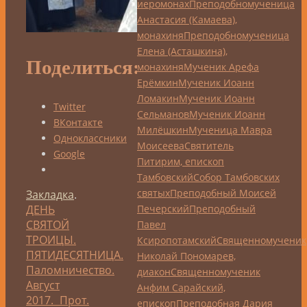
иеромонах
Преподобномученица
Анастасия (Камаева),
монахиня
Преподобномученица
Елена (Асташкина),
Поделиться:
монахиня
Мученик Арефа
Ерёмкин
Мученик Иоанн
Ломакин
Мученик Иоанн
Twitter
Сельманов
Мученик Иоанн
ВКонтакте
Милёшкин
Мученица Мавра
Одноклассники
Моисеева
Святитель
Google
Питирим, епископ
Тамбовский
Собор Тамбовских
святых
Преподобный Моисей
Закладка
.
Печерский
Преподобный
ДЕНЬ
СВЯТОЙ
Павел
ТРОИЦЫ.
Ксиропотамский
Священномученик
ПЯТИДЕСЯТНИЦА.
Николай Пономарев,
Паломничество.
диакон
Священномученик
Август
Анфим Сарайский,
2017. Прот.
епископ
Преподобная Дария