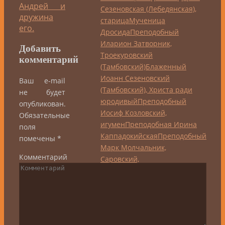
Андрей и
Сезеновская (Лебедянская),
дружина
старица
Мученица
его.
Дросида
Преподобный
Иларион Затворник,
Добавить
Троекуровский
комментарий
(Тамбовский)
Блаженный
Иоанн Сезеновский
Ваш e-mail
(Тамбовский), Христа ради
не будет
юродивый
Преподобный
опубликован.
Иосиф Козловский,
Обязательные
игумен
Преподобная Ирина
поля
Каппадокийская
Преподобный
помечены
*
Марк Молчальник,
Комментарий
Саровский,
схимонах
Преподобная Марфа
Тамбовская,
старица
Преподобный
Матфей Чернеево-Шацкий,
игумен
Священномученик