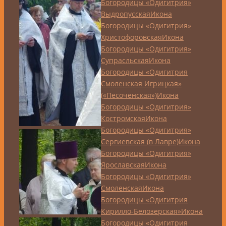
Богородицы «Одигитрия»
Выдропусская
Икона
Богородицы «Одигитрия»
Христофоровская
Икона
Богородицы «Одигитрия»
Супрасльская
Икона
Богородицы «Одигитрия
Смоленская Игрицкая»
(«Песоченская»)
Икона
Богородицы «Одигитрия»
Костромская
Икона
Богородицы «Одигитрия»
Сергиевская (в Лавре)
Икона
Богородицы «Одигитрия»
Ярославская
Икона
Богородицы «Одигитрия»
Смоленская
Икона
Богородицы «Одигитрия
Кирилло-Белозерская»
Икона
Богородицы «Одигитрия