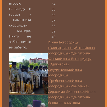
вторую
Панихиду в
городе у
памятника
скорбящей
Матери.
Никто не
забыт ничто
Икона Богородицы
ни забыто.
«Одигитрия» Шуйская
Икона
Богородицы «Одигитрия»
Югская
Икона Богородицы
«Одигитрия»
Седмиезерная
Икона
Богородицы
«Гребневская»
Икона
Богородицы «Умиление»
Серафимо-Дивеевская
Икона
Богородицы «Одигитрия»
Устюженская
Икона