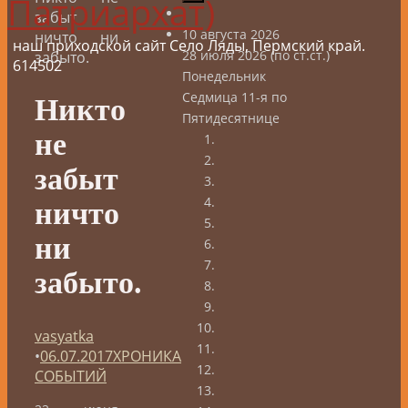
Патриархат)
забыт
10 августа 2026
ничто ни
наш приходской сайт Село Ляды, Пермский край.
28 июля 2026 (по ст.ст.)
забыто.
614502
Понедельник
Седмица 11-я по
Никто
Пятидесятнице
не
забыт
ничто
ни
забыто.
vasyatka
•
06.07.2017
ХРОНИКА
СОБЫТИЙ