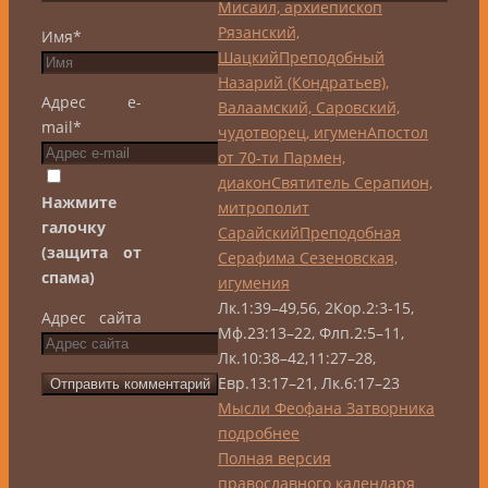
Мисаил, архиепископ
Рязанский,
Имя
*
Шацкий
Преподобный
Назарий (Кондратьев),
Адрес e-
Валаамский, Саровский,
mail
*
чудотворец, игумен
Апостол
от 70-ти Пармен,
диакон
Святитель Серапион,
Нажмите
митрополит
галочку
Сарайский
Преподобная
(защита от
Серафима Сезеновская,
спама)
игумения
Лк.1:39–49,56, 2Кор.2:3-15,
Адрес сайта
Мф.23:13–22, Флп.2:5–11,
Лк.10:38–42,11:27–28,
Евр.13:17–21, Лк.6:17–23
Мысли Феофана Затворника
подробнее
Полная версия
православного календаря