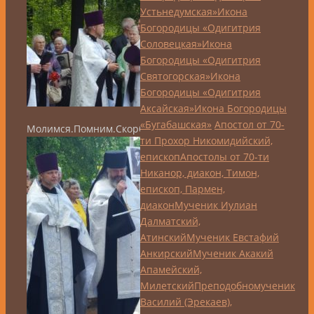
Устьнедумская»
Икона
Богородицы «Одигитрия
Соловецкая»
Икона
Богородицы «Одигитрия
Святогорская»
Икона
Богородицы «Одигитрия
Аксайская»
Икона Богородицы
«Бугабашская»
Апостол от 70-
Молимся.Помним.Скорбим..
ти Прохор Никомидийский,
епископ
Апостолы от 70-ти
Никанор, диакон, Тимон,
епископ, Пармен,
диакон
Мученик Иулиан
Далматский,
Атинский
Мученик Евстафий
Анкирский
Мученик Акакий
Апамейский,
Милетский
Преподобномученик
Василий (Эрекаев),