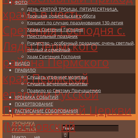
ФОТО
храма в честь
ДЕНЬ СВЯТОЙ ТРОИЦЫ. ПЯТИДЕСЯТНИЦА.
Троицкая родительская суббота
Концерт по случаю празднования 130-летия
Сретения Господня с.
Храма Сретения Господня
Престольный праздник
Ляды Пермского
Рождество – особенный праздник: очень светлый,
теплый и семейный
Храм Сретения Господня
района Пермского
ВИДЕО
ПРАВИЛО
края Пермской
Слушать утренние молитвы
Слушать вечерние молитвы
епархии Русской
Правило ко Святому Причащению
ХРОНИКА СОБЫТИЙ
ПОЖЕРТВОВАНИЕ
Православной Церкви
РАСПИСАНИЕ СОБОРОВАНИЯ
(Московский
ХРОНИКА
СОБЫТИЙ
Никто не